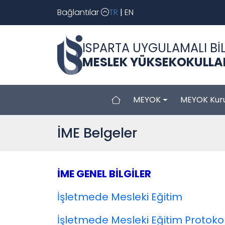
Bağlantılar
TR
|
EN
ISPARTA UYGULAMALI BİL
MESLEK YÜKSEKOKULLA
MEYOK
MEYOK Kuru
İME Belgeler
İME GENEL BİLGİLER
İşletmede Mesleki Eğitim
İşletmede Mesleki Eğitim Protokol