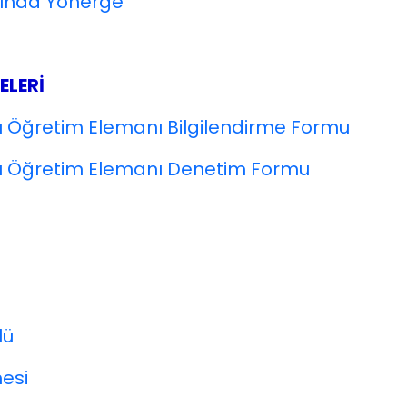
kında Yönerge
ELERİ
u Öğretim Elemanı Bilgilendirme Formu
u Öğretim Elemanı Deneti
m Formu
lü
esi