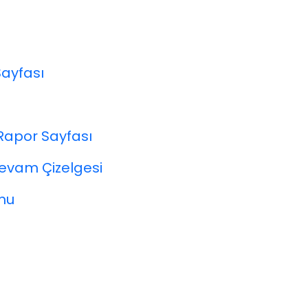
Sayfası
Rapor Sayfası
Devam Çizelgesi
rmu