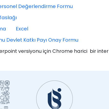
 Personel Değerlendirme Formu
Taslağı
ama
Excel
onu Devlet Katkı Payı Onay Formu
rpoint versiyonu için Chrome harici bir intern