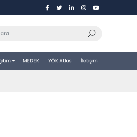
ğitim
MEDEK
YÖK Atlas
İletişim