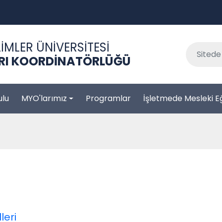
İMLER ÜNİVERSİTESİ
RI KOORDİNATÖRLÜĞÜ
lu
MYO'larımız
Programlar
İşletmede Mesleki E
leri