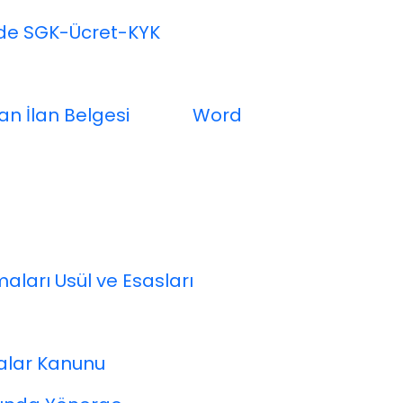
nde SGK-Ücret-KYK
an İlan Belgesi
Word
aları Usül ve Esasları
talar Kanunu